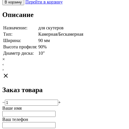
Перейти в корзину
В корзину
Описание
Назначение:
для скутеров
Тип:
Камерная/Бескамерная
Ширина:
90 мм
Высота профиля:
90%
Диаметр диска:
10″
×
‹
›
close
Заказ товара
−
+
Ваше имя
Ваш телефон