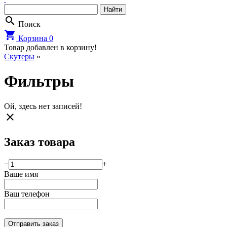
search
Поиск
shopping_cart
Корзина
0
Товар добавлен в корзину!
Cкутеры
»
Фильтры
Ой, здесь нет записей!
close
Заказ товара
−
+
Ваше имя
Ваш телефон
Отправить заказ