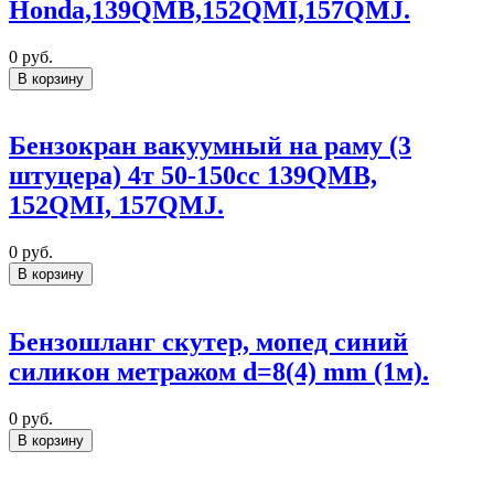
Honda,139QMB,152QMI,157QMJ.
0
руб.
В корзину
Бензокран вакуумный на раму (3
штуцера) 4т 50-150сс 139QMB,
152QMI, 157QMJ.
0
руб.
В корзину
Бензошланг скутер, мопед синий
силикон метражом d=8(4) mm (1м).
0
руб.
В корзину