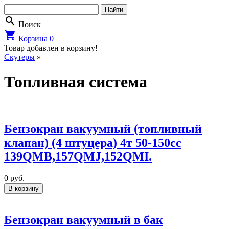
search
Поиск
shopping_cart
Корзина
0
Товар добавлен в корзину!
Cкутеры
»
Топливная система
Бензокран вакуумный (топливный
клапан) (4 штуцера) 4т 50-150сс
139QMB,157QMJ,152QMI.
0
руб.
В корзину
Бензокран вакуумный в бак