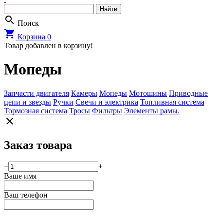
search
Поиск
shopping_cart
Корзина
0
Товар добавлен в корзину!
Мопеды
Запчасти двигателя
Камеры
Мопеды
Мотошины
Приводные
цепи и звезды
Ручки
Свечи и электрика
Топливная система
Тормозная система
Тросы
Фильтры
Элементы рамы.
close
Заказ товара
−
+
Ваше имя
Ваш телефон