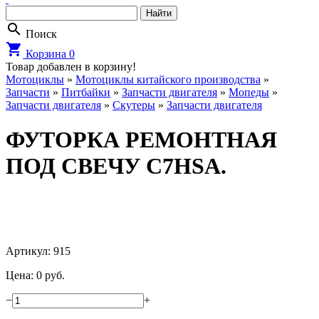
search
Поиск
shopping_cart
Корзина
0
Товар добавлен в корзину!
Мотоциклы
»
Мотоциклы китайского производства
»
Запчасти
»
Питбайки
»
Запчасти двигателя
»
Мопеды
»
Запчасти двигателя
»
Cкутеры
»
Запчасти двигателя
ФУТОРКА РЕМОНТНАЯ
ПОД СВЕЧУ C7HSA.
Артикул: 915
Цена: 0 руб.
−
+