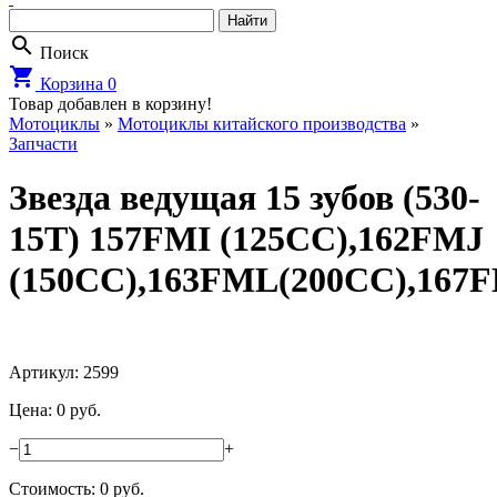
search
Поиск
shopping_cart
Корзина
0
Товар добавлен в корзину!
Мотоциклы
»
Мотоциклы китайского производства
»
Запчасти
Звездa ведущaя 15 зубов (530-
15T) 157FMI (125CC),162FMJ
(150CC),163FML(200CC),167
Артикул: 2599
Цена: 0 руб.
−
+
Стоимость:
0
руб.